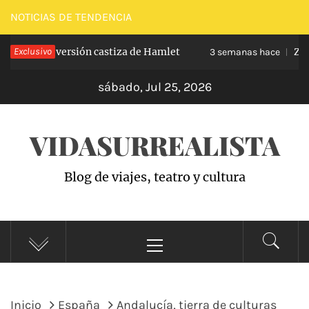
Saltar
NOTICIAS DE TENDENCIA
al
anchel, la versión castiza de Hamlet
Exclusivo
Zarzu
contenido
3 semanas hace
sábado, Jul 25, 2026
VIDASURREALISTA
Blog de viajes, teatro y cultura
Menú
principal
Inicio
España
Andalucía, tierra de culturas