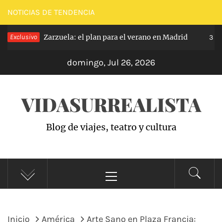
Saltar
NOTICIAS DE TENDENCIA
al
Exclusivo
Zarzuela: el plan para el verano en Madrid
anas hace
contenido
3 se
domingo, Jul 26, 2026
VIDASURREALISTA
Blog de viajes, teatro y cultura
Menú
principal
Inicio
América
Arte Sano en Plaza Francia: