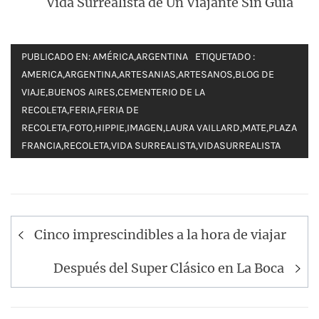
Vida Surrealista de Un Viajante Sin Guía
PUBLICADO EN:
AMÉRICA
,
ARGENTINA
ETIQUETADO :
AMERICA
,
ARGENTINA
,
ARTESANIAS
,
ARTESANOS
,
BLOG DE
VIAJE
,
BUENOS AIRES
,
CEMENTERIO DE LA
RECOLETA
,
FERIA
,
FERIA DE
RECOLETA
,
FOTO
,
HIPPIE
,
IMAGEN
,
LAURA VAILLARD
,
MATE
,
PLAZA
FRANCIA
,
RECOLETA
,
VIDA SURREALISTA
,
VIDASURREALISTA
Navegación
Cinco imprescindibles a la hora de viajar
de
entradas
Después del Super Clásico en La Boca