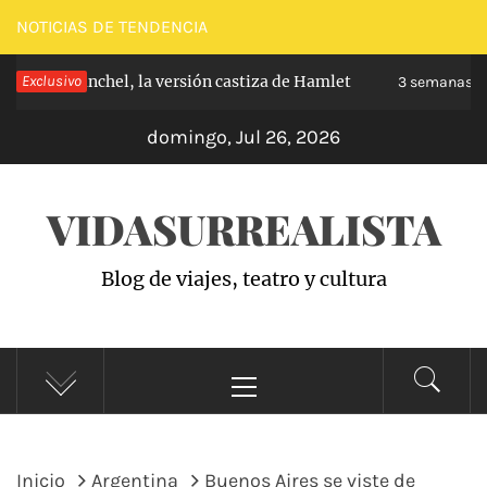
Saltar
NOTICIAS DE TENDENCIA
al
e de Carabanchel, la versión castiza de Hamlet
Exclusivo
contenido
3 semanas ha
domingo, Jul 26, 2026
VIDASURREALISTA
Blog de viajes, teatro y cultura
Menú
principal
Inicio
Argentina
Buenos Aires se viste de