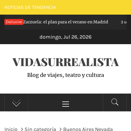
Saltar
NOTICIAS DE TENDENCIA
al
Exclusivo
Zarzuela: el plan para el verano en Madrid
as hace
contenido
3 sema
domingo, Jul 26, 2026
VIDASURREALISTA
Blog de viajes, teatro y cultura
Menú
principal
Inicio
Sin categoría
Buenos Aires Nevada