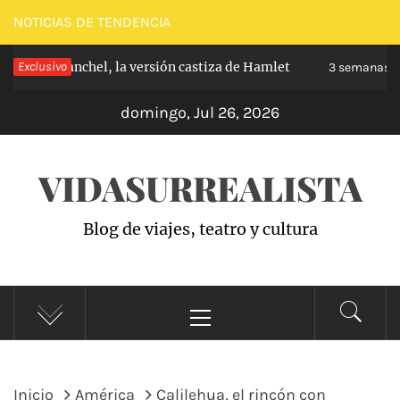
Saltar
NOTICIAS DE TENDENCIA
al
e de Carabanchel, la versión castiza de Hamlet
Exclusivo
contenido
3 semanas h
domingo, Jul 26, 2026
VIDASURREALISTA
Blog de viajes, teatro y cultura
Menú
principal
Inicio
América
Calilehua, el rincón con