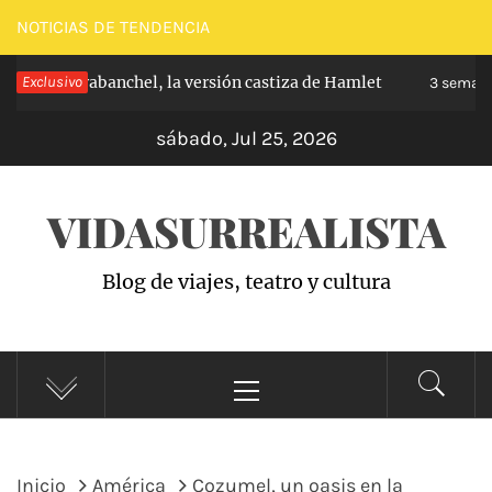
Saltar
NOTICIAS DE TENDENCIA
al
ncipe de Carabanchel, la versión castiza de Hamlet
Exclusivo
contenido
3 semana
sábado, Jul 25, 2026
VIDASURREALISTA
Blog de viajes, teatro y cultura
Menú
principal
Inicio
América
Cozumel, un oasis en la