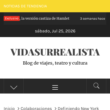
Saltar
NOTICIAS DE TENDENCIA
al
l, la versión castiza de Hamlet
Exclusivo
Zarzuela: 
contenido
3 semanas hace
sábado, Jul 25, 2026
VIDASURREALISTA
Blog de viajes, teatro y cultura
Menú
principal
Inicio
Colaboraciones
Definiendo New York