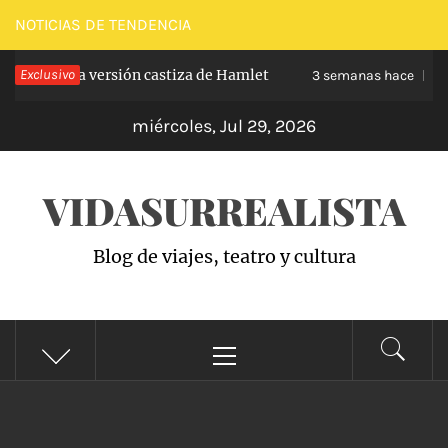
Saltar
NOTICIAS DE TENDENCIA
al
el, la versión castiza de Hamlet
Exclusivo
Zarzuela:
contenido
3 semanas hace
miércoles, Jul 29, 2026
VIDASURREALISTA
Blog de viajes, teatro y cultura
Menú
principal