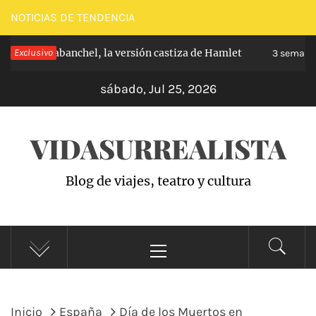
Saltar
NOTICIAS DE TENDENCIA
al
ipe de Carabanchel, la versión castiza de Hamlet
Exclusivo
contenido
3 semanas 
sábado, Jul 25, 2026
VIDASURREALISTA
Blog de viajes, teatro y cultura
Menú
principal
Inicio
España
Día de los Muertos en