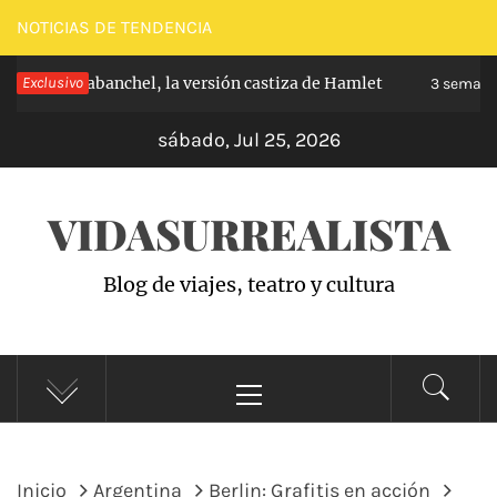
Saltar
NOTICIAS DE TENDENCIA
al
cipe de Carabanchel, la versión castiza de Hamlet
Exclusivo
contenido
3 semanas
sábado, Jul 25, 2026
VIDASURREALISTA
Blog de viajes, teatro y cultura
Menú
principal
Inicio
Argentina
Berlin: Grafitis en acción