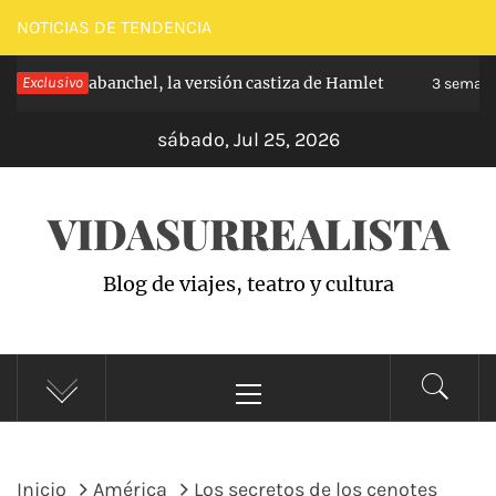
Saltar
NOTICIAS DE TENDENCIA
al
ncipe de Carabanchel, la versión castiza de Hamlet
Exclusivo
contenido
3 semana
sábado, Jul 25, 2026
VIDASURREALISTA
Blog de viajes, teatro y cultura
Menú
principal
Inicio
América
Los secretos de los cenotes