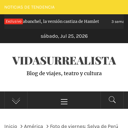
Saltar
NOTICIAS DE TENDENCIA
al
ncipe de Carabanchel, la versión castiza de Hamlet
Exclusivo
contenido
3 semana
sábado, Jul 25, 2026
VIDASURREALISTA
Blog de viajes, teatro y cultura
Menú
principal
Inicio
América
Foto de viernes: Selva de Perú