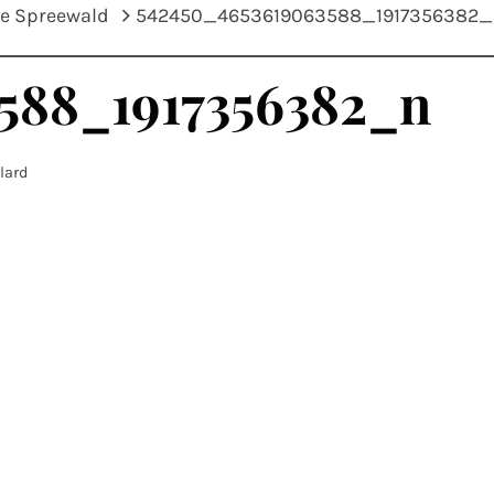
de Spreewald
542450_4653619063588_1917356382_
588_1917356382_n
llard