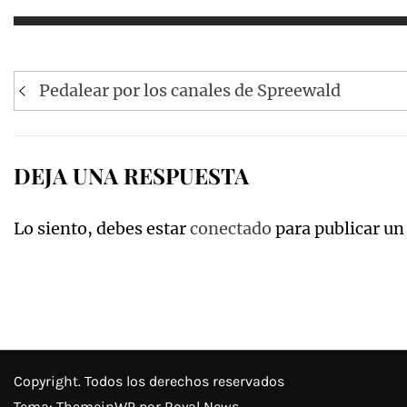
Navegación
Pedalear por los canales de Spreewald
de
entradas
DEJA UNA RESPUESTA
Lo siento, debes estar
conectado
para publicar un
Copyright. Todos los derechos reservados
Tema:
ThemeinWP
por Royal News.