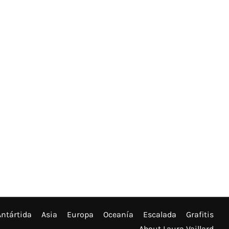
Antártida
Asia
Europa
Oceanía
Escalada
Grafitis
About Laura Vaillard