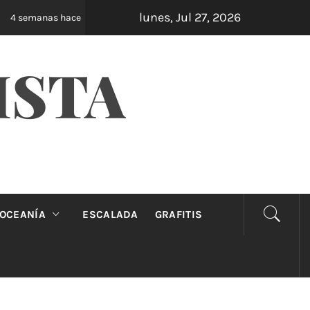
lunes, Jul 27, 2026
Oveja Negra: el unipersonal que se ríe de los m
4 semanas hace
ISTA
OCEANÍA
ESCALADA
GRAFITIS