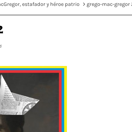
cGregor, estafador y héroe patrio
grego-mac-gregor 
2
d