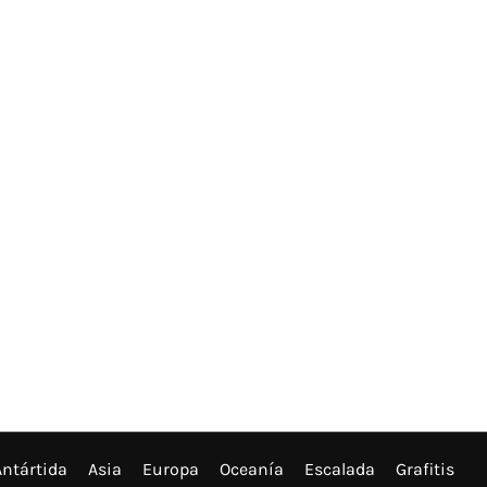
Antártida
Asia
Europa
Oceanía
Escalada
Grafitis