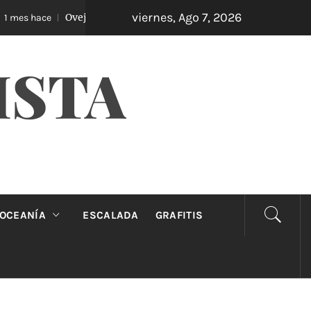
viernes, Ago 7, 2026
Oveja Negra: el unipersonal que se ríe de los mandatos
s hace
ISTA
OCEANÍA
ESCALADA
GRAFITIS