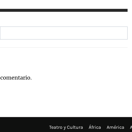
 comentario.
Teatro y Cultura
África
América