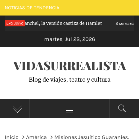
Saltar
NOTICIAS DE TENDENCIA
al
pe de Carabanchel, la versión castiza de Hamlet
Exclusivo
contenido
3 semanas h
martes, Jul 28, 2026
VIDASURREALISTA
Blog de viajes, teatro y cultura
Menú
principal
Inicio
América
Misiones Jesuítico Guaraníes,