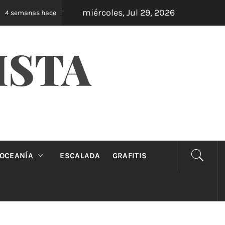
miércoles, Jul 29, 2026
Oveja Negra: el unipersonal que se ríe de los ma
 semanas hace
ISTA
OCEANÍA
ESCALADA
GRAFITIS