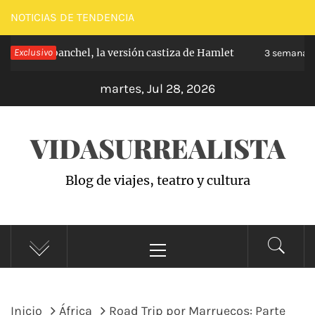
Saltar
NOTICIAS DE TENDENCIA
al
ipe de Carabanchel, la versión castiza de Hamlet
Exclusivo
contenido
3 semanas 
martes, Jul 28, 2026
VIDASURREALISTA
Blog de viajes, teatro y cultura
Menú
principal
Inicio
África
Road Trip por Marruecos: Parte