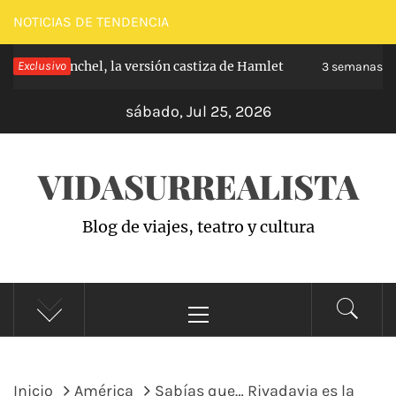
Saltar
NOTICIAS DE TENDENCIA
al
de Carabanchel, la versión castiza de Hamlet
Exclusivo
contenido
3 semanas hace
sábado, Jul 25, 2026
VIDASURREALISTA
Blog de viajes, teatro y cultura
Menú
principal
Inicio
América
Sabías que… Rivadavia es la