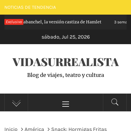
Saltar
NOTICIAS DE TENDENCIA
al
ncipe de Carabanchel, la versión castiza de Hamlet
Exclusivo
contenido
3 semana
sábado, Jul 25, 2026
VIDASURREALISTA
Blog de viajes, teatro y cultura
Menú
principal
Inicio
América
Snack: Hormigas Fritas