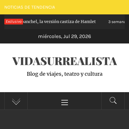
Saltar
NOTICIAS DE TENDENCIA
al
pe de Carabanchel, la versión castiza de Hamlet
Exclusivo
contenido
3 semanas h
miércoles, Jul 29, 2026
VIDASURREALISTA
Blog de viajes, teatro y cultura
Menú
principal