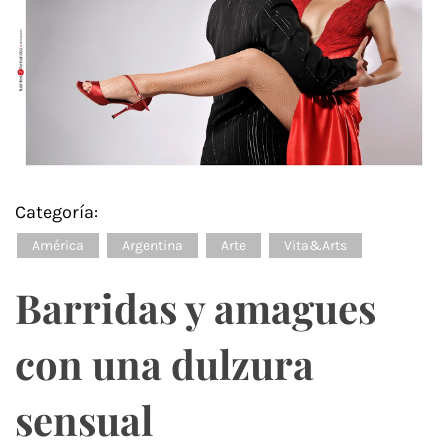
Categoría:
América
Argentina
Arte
Vita&Arts
Barridas y amagues
con una dulzura
sensual