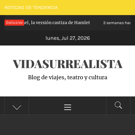
Saltar
NOTICIAS DE TENDENCIA
al
arabanchel, la versión castiza de Hamlet
Exclusivo
Z
contenido
3 semanas hace
lunes, Jul 27, 2026
VIDASURREALISTA
Blog de viajes, teatro y cultura
Menú
principal