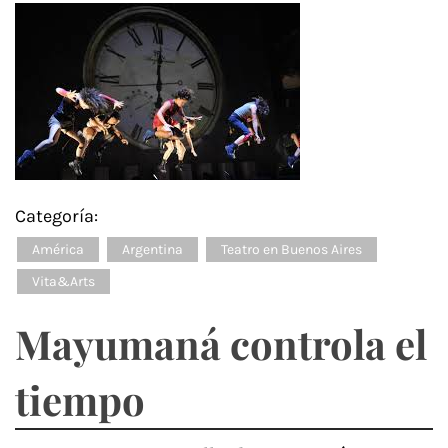
Categoría:
América
Argentina
Teatro en Buenos Aires
Vita&Arts
Mayumaná controla el
tiempo