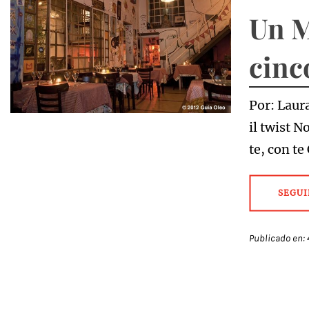
Un M
cinc
Por: Laura
il twist N
te, con te
SEGUI
Publicado en: