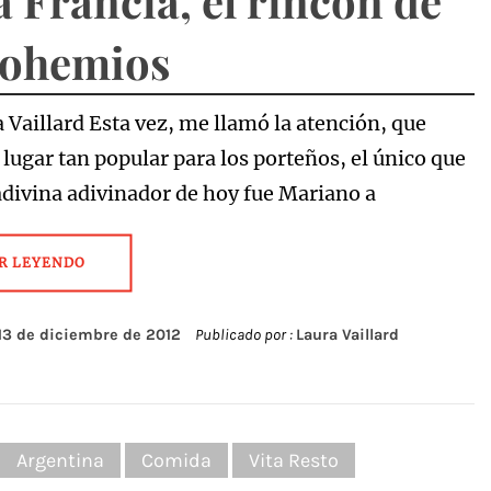
a Francia, el rincón de
bohemios
 Vaillard Esta vez, me llamó la atención, que
 lugar tan popular para los porteños, el único que
 adivina adivinador de hoy fue Mariano a
R LEYENDO
13 de diciembre de 2012
Publicado por :
Laura Vaillard
:
Argentina
Comida
Vita Resto