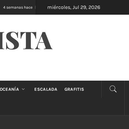
miércoles, Jul 29, 2026
Oveja Negra: el unipersonal que se ríe de los man
semanas hace
ISTA
OCEANÍA
ESCALADA
GRAFITIS