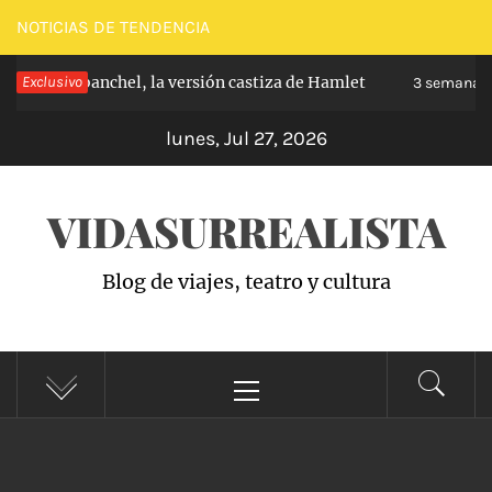
Saltar
NOTICIAS DE TENDENCIA
al
ipe de Carabanchel, la versión castiza de Hamlet
Exclusivo
contenido
3 semanas 
lunes, Jul 27, 2026
VIDASURREALISTA
Blog de viajes, teatro y cultura
Menú
principal