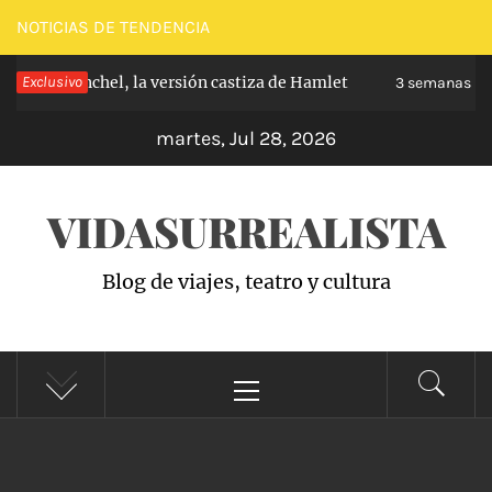
Saltar
NOTICIAS DE TENDENCIA
al
de Carabanchel, la versión castiza de Hamlet
Exclusivo
contenido
3 semanas hac
martes, Jul 28, 2026
VIDASURREALISTA
Blog de viajes, teatro y cultura
Menú
principal