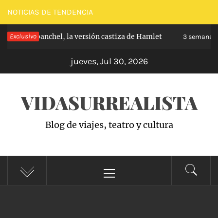
Saltar
NOTICIAS DE TENDENCIA
al
pe de Carabanchel, la versión castiza de Hamlet
Exclusivo
contenido
3 semanas h
jueves, Jul 30, 2026
VIDASURREALISTA
Blog de viajes, teatro y cultura
Menú
principal