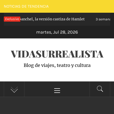
Saltar
NOTICIAS DE TENDENCIA
al
pe de Carabanchel, la versión castiza de Hamlet
Exclusivo
contenido
3 semanas h
martes, Jul 28, 2026
VIDASURREALISTA
Blog de viajes, teatro y cultura
Menú
principal