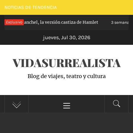
Saltar
NOTICIAS DE TENDENCIA
al
pe de Carabanchel, la versión castiza de Hamlet
Exclusivo
contenido
3 semanas 
jueves, Jul 30, 2026
VIDASURREALISTA
Blog de viajes, teatro y cultura
Menú
principal