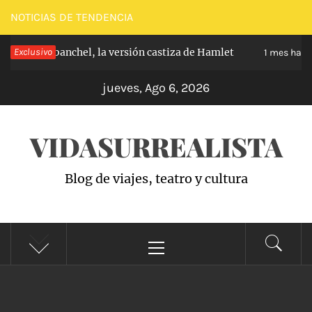
Saltar
NOTICIAS DE TENDENCIA
al
 de Carabanchel, la versión castiza de Hamlet
Exclusivo
Z
contenido
1 mes hace
jueves, Ago 6, 2026
VIDASURREALISTA
Blog de viajes, teatro y cultura
Menú
principal