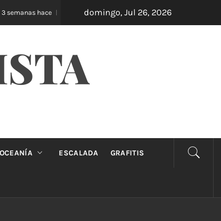
domingo, Jul 26, 2026
Oveja Negra: el unipersonal que se ríe de los man
semanas hace
ISTA
OCEANÍA
ESCALADA
GRAFITIS