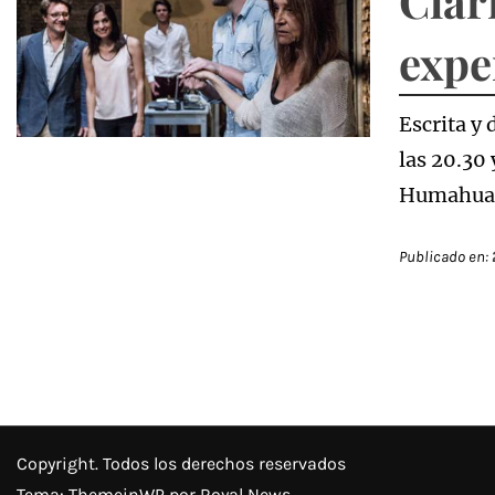
Clar
expe
Escrita y 
las 20.30 
Humahuac
Publicado en:
Copyright. Todos los derechos reservados
Tema:
ThemeinWP
por Royal News.