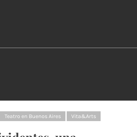
:
Teatro en Buenos Aires
Vita&Arts