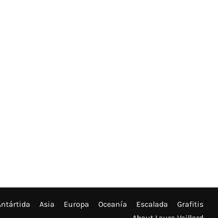
Antártida
Asia
Europa
Oceanía
Escalada
Grafitis
About Laura Vaillard