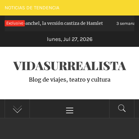
Saltar
NOTICIAS DE TENDENCIA
al
pe de Carabanchel, la versión castiza de Hamlet
Exclusivo
contenido
3 semanas h
lunes, Jul 27, 2026
VIDASURREALISTA
Blog de viajes, teatro y cultura
Menú
principal