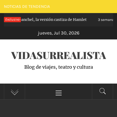
Saltar
NOTICIAS DE TENDENCIA
al
pe de Carabanchel, la versión castiza de Hamlet
Exclusivo
contenido
3 semanas h
jueves, Jul 30, 2026
VIDASURREALISTA
Blog de viajes, teatro y cultura
Menú
principal