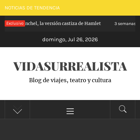
Saltar
NOTICIAS DE TENDENCIA
al
e de Carabanchel, la versión castiza de Hamlet
Exclusivo
contenido
3 semanas ha
domingo, Jul 26, 2026
VIDASURREALISTA
Blog de viajes, teatro y cultura
Menú
principal