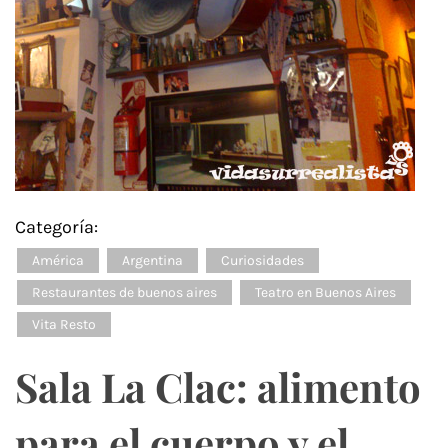
Categoría:
América
Argentina
Curiosidades
Restaurantes de buenos aires
Teatro en Buenos Aires
Vita Resto
Sala La Clac: alimento
para el cuerpo y el