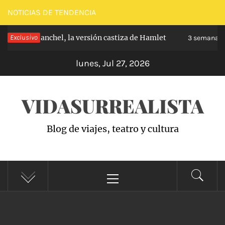
Saltar
NOTICIAS DE TENDENCIA
al
pe de Carabanchel, la versión castiza de Hamlet
Exclusivo
contenido
3 semanas h
lunes, Jul 27, 2026
VIDASURREALISTA
Blog de viajes, teatro y cultura
Menú
principal