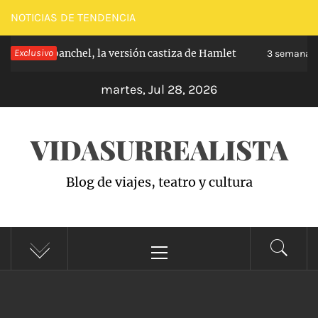
Saltar
NOTICIAS DE TENDENCIA
al
pe de Carabanchel, la versión castiza de Hamlet
Exclusivo
contenido
3 semanas h
martes, Jul 28, 2026
VIDASURREALISTA
Blog de viajes, teatro y cultura
Menú
principal