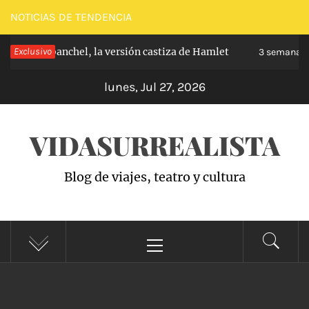
Saltar
NOTICIAS DE TENDENCIA
al
pe de Carabanchel, la versión castiza de Hamlet
Exclusivo
contenido
3 semanas h
lunes, Jul 27, 2026
VIDASURREALISTA
Blog de viajes, teatro y cultura
Menú
principal