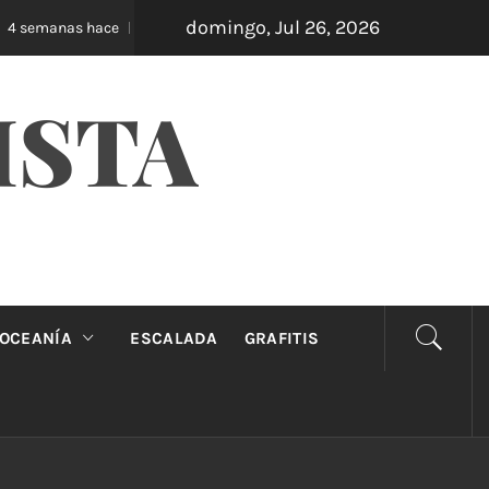
domingo, Jul 26, 2026
Oveja Negra: el unipersonal que se ríe de los ma
 semanas hace
ISTA
OCEANÍA
ESCALADA
GRAFITIS