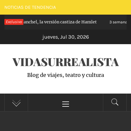
Saltar
NOTICIAS DE TENDENCIA
al
pe de Carabanchel, la versión castiza de Hamlet
Exclusivo
contenido
3 semanas h
jueves, Jul 30, 2026
VIDASURREALISTA
Blog de viajes, teatro y cultura
Menú
principal