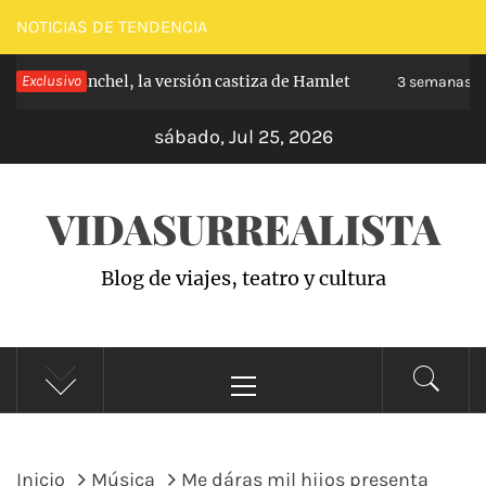
Saltar
NOTICIAS DE TENDENCIA
al
 de Carabanchel, la versión castiza de Hamlet
Exclusivo
contenido
3 semanas hac
sábado, Jul 25, 2026
VIDASURREALISTA
Blog de viajes, teatro y cultura
Menú
principal
Inicio
Música
Me dáras mil hijos presenta