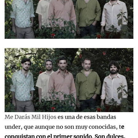
Me Darás Mil Hijos
es una de esas bandas
under, que aunque no son muy conocidas, t
e
conquistan con el primer sonido. Son dulces,