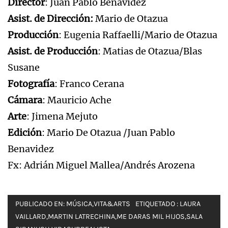
Director
: Juan Pablo Benavidez
Asist. de Dirección:
Mario de Otazua
Producción
: Eugenia Raffaelli/Mario de Otazua
Asist. de Producción
: Matias de Otazua/Blas
Susane
Fotografía
: Franco Cerana
Cámara
: Mauricio Ache
Arte
: Jimena Mejuto
Edición
: Mario De Otazua /Juan Pablo
Benavidez
Fx: Adrián Miguel Mallea/Andrés Arozena
PUBLICADO EN:
MÚSICA
,
VITA&ARTS
ETIQUETADO :
LAURA
VAILLARD
,
MARTIN LATRECHINA
,
ME DARAS MIL HIJOS
,
SALA