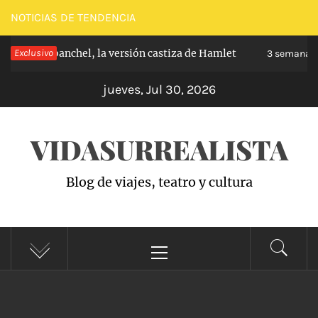
Saltar
NOTICIAS DE TENDENCIA
al
pe de Carabanchel, la versión castiza de Hamlet
Exclusivo
contenido
3 semanas h
jueves, Jul 30, 2026
VIDASURREALISTA
Blog de viajes, teatro y cultura
Menú
principal