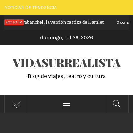
Saltar
NOTICIAS DE TENDENCIA
al
ncipe de Carabanchel, la versión castiza de Hamlet
Exclusivo
contenido
3 semana
domingo, Jul 26, 2026
VIDASURREALISTA
Blog de viajes, teatro y cultura
Menú
principal