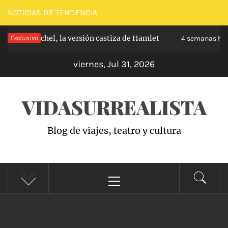
Saltar
NOTICIAS DE TENDENCIA
al
e Carabanchel, la versión castiza de Hamlet
Exclusivo
contenido
4 semanas hace
viernes, Jul 31, 2026
VIDASURREALISTA
Blog de viajes, teatro y cultura
Menú
principal