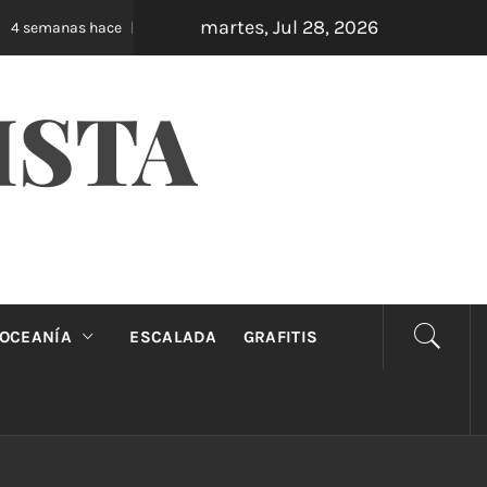
martes, Jul 28, 2026
Oveja Negra: el unipersonal que se ríe de los ma
 semanas hace
ISTA
OCEANÍA
ESCALADA
GRAFITIS