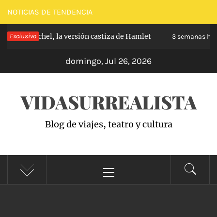
Saltar
NOTICIAS DE TENDENCIA
al
e Carabanchel, la versión castiza de Hamlet
Exclusivo
contenido
3 semanas hace
domingo, Jul 26, 2026
VIDASURREALISTA
Blog de viajes, teatro y cultura
Menú
principal