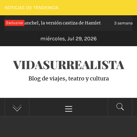
Saltar
NOTICIAS DE TENDENCIA
al
pe de Carabanchel, la versión castiza de Hamlet
Exclusivo
contenido
3 semanas h
miércoles, Jul 29, 2026
VIDASURREALISTA
Blog de viajes, teatro y cultura
Menú
principal