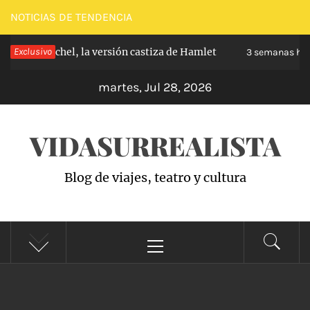
Saltar
NOTICIAS DE TENDENCIA
al
e Carabanchel, la versión castiza de Hamlet
Exclusivo
contenido
3 semanas hace
martes, Jul 28, 2026
VIDASURREALISTA
Blog de viajes, teatro y cultura
Menú
principal