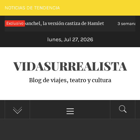
Saltar
NOTICIAS DE TENDENCIA
al
pe de Carabanchel, la versión castiza de Hamlet
Exclusivo
contenido
3 semanas h
lunes, Jul 27, 2026
VIDASURREALISTA
Blog de viajes, teatro y cultura
Menú
principal