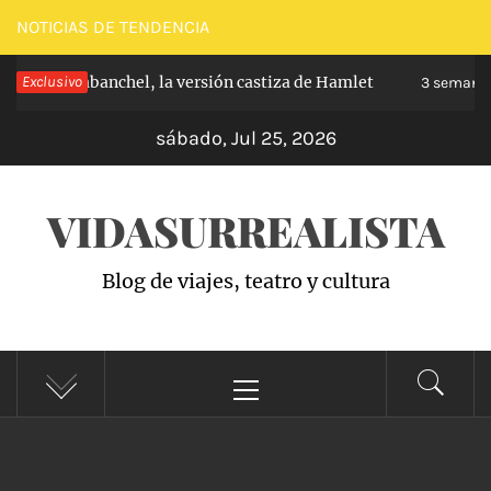
Saltar
NOTICIAS DE TENDENCIA
al
ipe de Carabanchel, la versión castiza de Hamlet
Exclusivo
contenido
3 semanas 
sábado, Jul 25, 2026
VIDASURREALISTA
Blog de viajes, teatro y cultura
Menú
principal