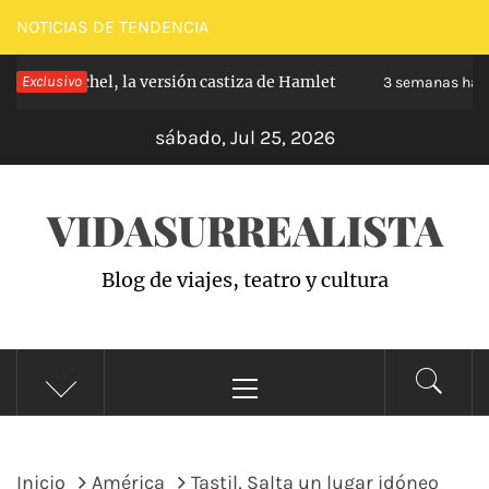
Saltar
NOTICIAS DE TENDENCIA
al
de Carabanchel, la versión castiza de Hamlet
Exclusivo
contenido
3 semanas hace
sábado, Jul 25, 2026
VIDASURREALISTA
Blog de viajes, teatro y cultura
Menú
principal
Inicio
América
Tastil, Salta un lugar idóneo