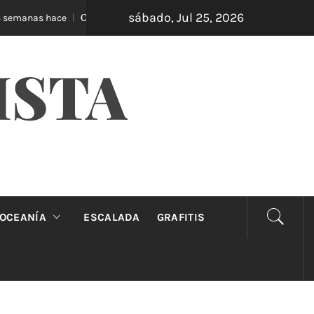
sábado, Jul 25, 2026
Oveja Negra: el unipersonal que se ríe de los mandatos
hace
ISTA
OCEANÍA
ESCALADA
GRAFITIS