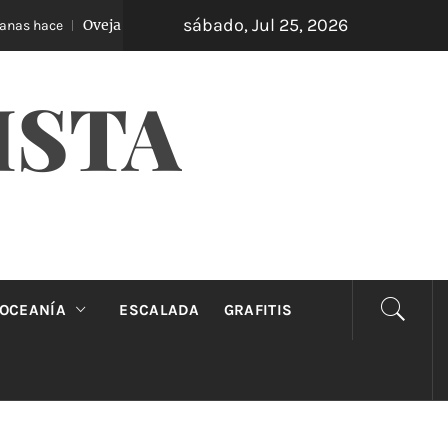
sábado, Jul 25, 2026
Oveja Negra: el unipersonal que se ríe de los mandatos
hace
ISTA
OCEANÍA
ESCALADA
GRAFITIS